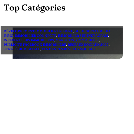
Top Catégories
DÉVELOPPEMENT IMMOBILIER EN LIGNE
,
GUIDE SOCIAL MEDIA
IMMO
,
IMMOBILIER CONNECTÉ
,
IMMOBILIER SUR INSTAGRAM
,
INFLUENCEURS IMMOBILIERS
,
MARKETING IMMOBILIER
,
PUBLICITÉ FACEBOOK IMMOBILIÈRE
,
RÉSEAUX SOCIAUX 2024
,
STRATÉGIE DIGITALE
,
TENDANCES RÉSEAUX SOCIAUX