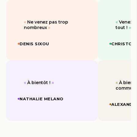
Ne venez pas trop
Venez dé
nombreux
tout !
DENIS SIXOU
CHRISTOP
À bientôt !
À bient
communa
NATHALIE MELANO
ALEXANDR