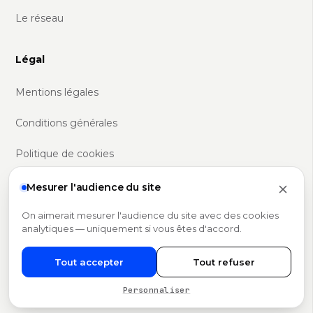
Le réseau
Légal
Mentions légales
Conditions générales
Politique de cookies
Politique RGPD
Mesurer l'audience du site
Gérer mes cookies
On aimerait mesurer l'audience du site avec des cookies
analytiques — uniquement si vous êtes d'accord.
Tout accepter
Tout refuser
© 2026 Domini · Réseau de mandataires immobiliers en France
SIRET 893 384 198 00022 · Carte T CPI75012021000000417
Personnaliser
· +5 ans · +1,2 M€ reversés en 2025