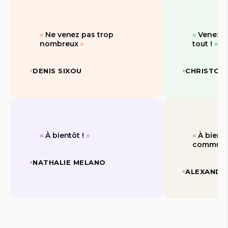
Ne venez pas trop
Venez dé
nombreux
tout !
DENIS SIXOU
CHRISTOP
À bientôt !
À bient
communa
NATHALIE MELANO
ALEXANDR