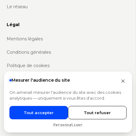
Le réseau
Légal
Mentions légales
Conditions générales
Politique de cookies
Politique RGPD
Mesurer l'audience du site
Gérer mes cookies
On aimerait mesurer l'audience du site avec des cookies
analytiques — uniquement si vous êtes d'accord.
Tout accepter
Tout refuser
© 2026 Domini · Réseau de mandataires immobiliers en France
SIRET 893 384 198 00022 · Carte T CPI75012021000000417
Personnaliser
· +5 ans · +1,2 M€ reversés en 2025