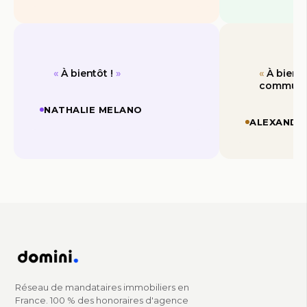
À bientôt !
À bient
communa
NATHALIE MELANO
ALEXANDR
Réseau de mandataires immobiliers en
France. 100 % des honoraires d'agence