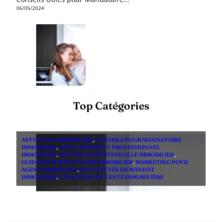
06/05/2024
Top Catégories
ASTUCES EN IMMOBILIER
,
CONSEILS POUR MANDATAIRE
IMMOBILIER
,
DEVELOPPEMENT PROFESSIONNEL
IMMOBILIER
,
GESTION DE PORTEFEUILLE IMMOBILIER
,
GUIDE POUR MANDATAIRE IMMOBILIER
,
MARKETING POUR
AGENT IMMOBILIER
,
NOUVEAUTÉS EN MANDAT
IMMOBILIER
,
STRATÉGIES DE VENTE IMMOBILIÈRE