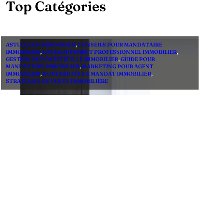
Top Catégories
ASTUCES EN IMMOBILIER
,
CONSEILS POUR MANDATAIRE
IMMOBILIER
,
DEVELOPPEMENT PROFESSIONNEL IMMOBILIER
,
GESTION DE PORTEFEUILLE IMMOBILIER
,
GUIDE POUR
MANDATAIRE IMMOBILIER
,
MARKETING POUR AGENT
IMMOBILIER
,
NOUVEAUTÉS EN MANDAT IMMOBILIER
,
STRATÉGIES DE VENTE IMMOBILIÈRE