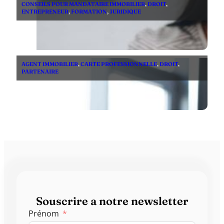
CONSEILS POUR MANDATAIRE IMMOBILIER
,
DROIT
,
ENTREPRENEUR
,
FORMATION
,
JURIDIQUE
AGENT IMMOBILIER
,
CARTE PROFESSIONNELLE
,
DROIT
,
PARTENAIRE
Souscrire a notre newsletter
Prénom