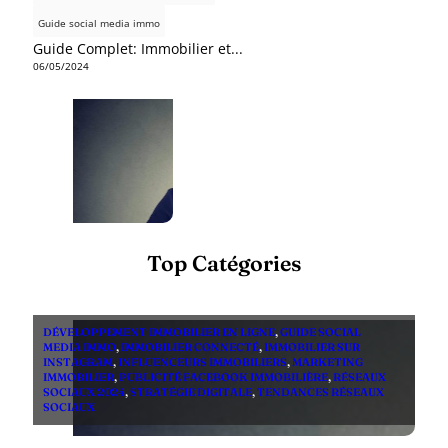
Guide social media immo
Guide Complet: Immobilier et...
06/05/2024
Top Catégories
DÉVELOPPEMENT IMMOBILIER EN LIGNE
,
GUIDE SOCIAL
MEDIA IMMO
,
IMMOBILIER CONNECTÉ
,
IMMOBILIER SUR
INSTAGRAM
,
INFLUENCEURS IMMOBILIERS
,
MARKETING
IMMOBILIER
,
PUBLICITÉ FACEBOOK IMMOBILIÈRE
,
RÉSEAUX
SOCIAUX 2024
,
STRATÉGIE DIGITALE
,
TENDANCES RÉSEAUX
SOCIAUX